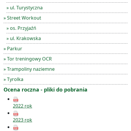
» ul. Turystyczna
» Street Workout
» os. Przyjaźń
» ul. Krakowska
» Parkur
» Tor treningowy OCR
» Trampoliny naziemne
» Tyrolka
Ocena roczna - pliki do pobrania
2022 rok
2023 rok