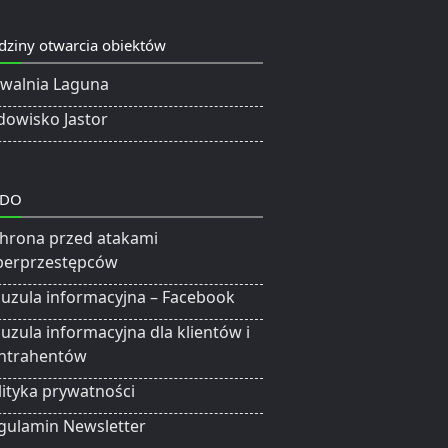
dziny otwarcia obiektów
ywalnia Laguna
dowisko Jastor
DO
hrona przed atakami
berprzestępców
auzula informacyjna – Facebook
auzula informacyjna dla klientów i
ntrahentów
lityka prywatności
gulamin Newsletter