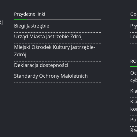
Przydatne linki
Go
Biegi Jastrzębie
Pł
Urząd Miasta Jastrzębie-Zdrój
Lo
Miejski Ośrodek Kultury Jastrzębie-
Zdrój
RO
Deklaracja dostępności
Oc
Standardy Ochrony Małoletnich
cy
Kl
Kl
ko
Po
Re