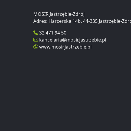
MOSIR Jastrzębie-Zdrój
32 471 94 50
kancelaria@mosir.jastrzebie.pl
www.mosir.jastrzebie.pl