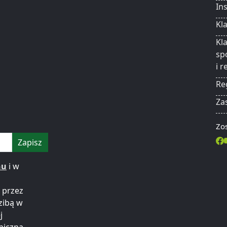
In
Kl
Kl
sp
i 
Re
Za
Zos
Zapisz
nu
i w
 przez
zibą w
j