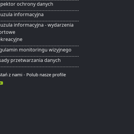
spektor ochrony danych
auzula informacyjna
auzula informacyjna - wydarzenia
ortowe
rekreacyjne
gulamin monitoringu wizyjnego
sady przetwarzania danych
tań z nami - Polub nasze profile